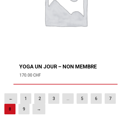
YOGA UN JOUR – NON MEMBRE
170.00
CHF
←
1
2
3
…
5
6
7
8
9
→